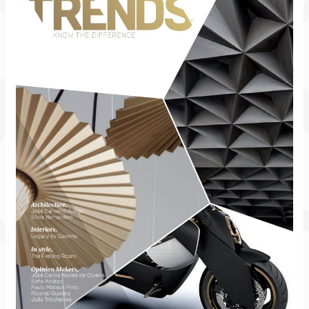
O
Sentido
Criar
peças
Exclusivas