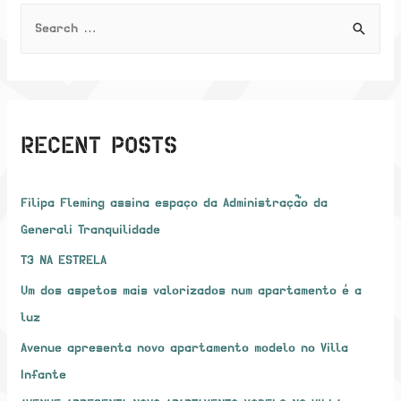
Engexpor
S
e
a
r
c
RECENT POSTS
h
f
Filipa Fleming assina espaço da Administração da
o
Generali Tranquilidade
r
:
T3 NA ESTRELA
Um dos aspetos mais valorizados num apartamento é a
luz
Avenue apresenta novo apartamento modelo no Villa
Infante