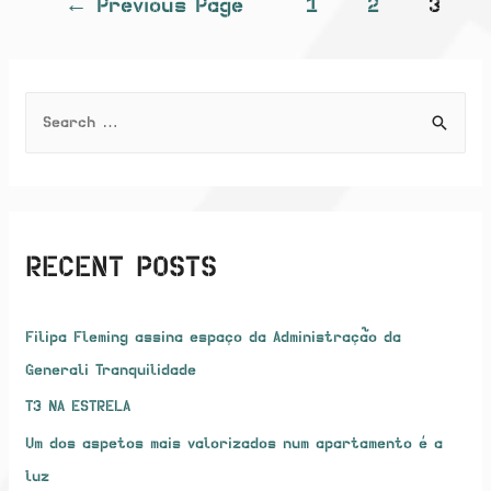
←
Previous Page
1
2
3
modelo
NAVIGATION
do
266
Liberdade
S
e
a
r
c
RECENT POSTS
h
f
Filipa Fleming assina espaço da Administração da
o
Generali Tranquilidade
r
:
T3 NA ESTRELA
Um dos aspetos mais valorizados num apartamento é a
luz