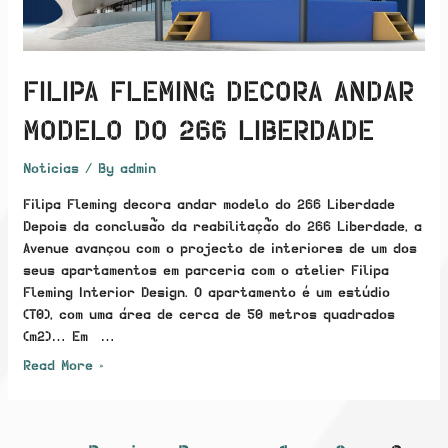
FILIPA FLEMING DECORA ANDAR
MODELO DO 266 LIBERDADE
Noticias
/ By
admin
Filipa Fleming decora andar modelo do 266 Liberdade
Depois da conclusão da reabilitação do 266 Liberdade, a
Avenue avançou com o projecto de interiores de um dos
seus apartamentos em parceria com o atelier Filipa
Fleming Interior Design. O apartamento é um estúdio
(T0), com uma área de cerca de 50 metros quadrados
(m2)… Em …
Filipa
Read More »
Fleming
decora
andar
POSTS