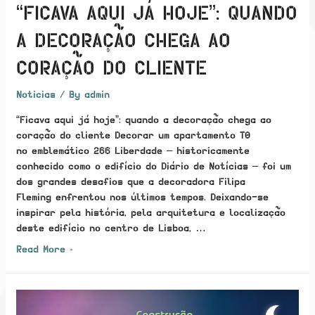
“FICAVA AQUI JÁ HOJE”: QUANDO
A DECORAÇÃO CHEGA AO
CORAÇÃO DO CLIENTE
Noticias
/ By
admin
“Ficava aqui já hoje”: quando a decoração chega ao
coração do cliente Decorar um apartamento T0
no emblemático 266 Liberdade – historicamente
conhecido como o edifício do Diário de Notícias – foi um
dos grandes desafios que a decoradora Filipa
Fleming enfrentou nos últimos tempos. Deixando-se
inspirar pela história, pela arquitetura e localização
deste edifício no centro de Lisboa, …
“Ficava
Read More »
aqui
já
hoje”:
quando