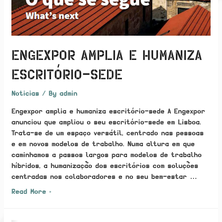
ENGEXPOR AMPLIA E HUMANIZA
ESCRITÓRIO-SEDE
Noticias
/ By
admin
Engexpor amplia e humaniza escritório-sede A Engexpor
anunciou que ampliou o seu escritório-sede em Lisboa.
Trata-se de um espaço versátil, centrado nas pessoas
e em novos modelos de trabalho. Numa altura em que
caminhamos a passos largos para modelos de trabalho
híbridos, a humanização dos escritórios com soluções
centradas nos colaboradores e no seu bem-estar …
Engexpor
Read More »
amplia
e