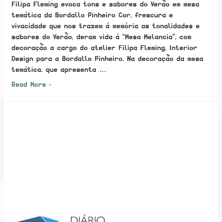
Filipa Fleming evoca tons e sabores do Verão em mesa
temática da Bordallo Pinheiro Cor, frescura e
vivacidade que nos trazem à memória as tonalidades e
sabores do Verão, deram vida à “Mesa Melancia”, com
decoração a cargo do atelier Filipa Fleming, Interior
Design para a Bordallo Pinheiro. Na decoração da mesa
temática, que apresenta …
Filipa
Read More »
Fleming
evoca
tons
e
sabores
do
Verão
em
mesa
temática
da
Bordallo