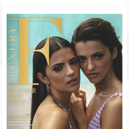
Liberdade
–
HARMONIA
E
ELEGÂNCIA