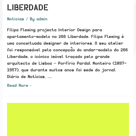
LIBERDADE
Noticias
/ By
admin
Filipa Fleming projecta Interior Design para
apartamento-modelo no 266 Liberdade. Filipa Fleming é
uma conceituada designer de interiores. O seu atelier
foi responsável pela concepção do andar-modelo do 266
Liberdade, o icónico imóvel traçado pelo grande
arquitecto de Lisboa – Porfírio Pardal Monteiro (1897-
1957), que durante muitos anos foi sede do jornal
Diário de Notícias, …
Filipa
Read More »
Fleming
projecta
Interior
Design
para
apartamento-
modelo