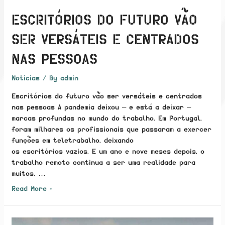
ESCRITÓRIOS DO FUTURO VÃO
SER VERSÁTEIS E CENTRADOS
NAS PESSOAS
Noticias
/ By
admin
Escritórios do futuro vão ser versáteis e centrados
nas pessoas A pandemia deixou – e está a deixar –
marcas profundas no mundo do trabalho. Em Portugal,
foram milhares os profissionais que passaram a exercer
funções em teletrabalho, deixando
os escritórios vazios. E um ano e nove meses depois, o
trabalho remoto continua a ser uma realidade para
muitos, …
Escritórios
Read More »
do
futuro
vão