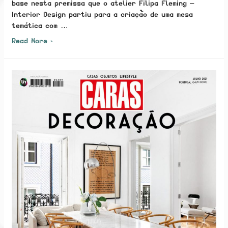
base nesta premissa que o atelier Filipa Fleming –
Interior Design partiu para a criação de uma mesa
temática com …
Bordallo
Read More »
Pinheiro
&
Filipa
Fleming:
criação
de
“Mesa
Meloa”
realça
versatilidade
das
peças