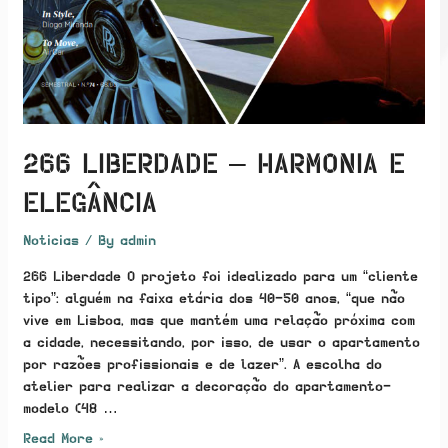
266 LIBERDADE – HARMONIA E
ELEGÂNCIA
Noticias
/ By
admin
266 Liberdade O projeto foi idealizado para um “cliente
tipo”: alguém na faixa etária dos 40-50 anos, “que não
vive em Lisboa, mas que mantém uma relação próxima com
a cidade, necessitando, por isso, de usar o apartamento
por razões profissionais e de lazer”. A escolha do
atelier para realizar a decoração do apartamento-
modelo (48 …
266
Read More »